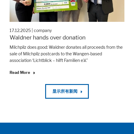
17.12.2025
|
company
Waldner hands over donation
Milchpilz does good: Waldner donates all proceeds from the
sale of Milchpilz postcards to the Wangen-based
association ‘Lichtblick – hilft Familien e.V.’
Read More
显示所有新闻