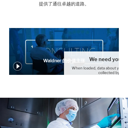
提供了通往卓越的道路。
We need your c
Waldner 的价值主张
When loaded, data about your 
collected by You
Cookie Settin