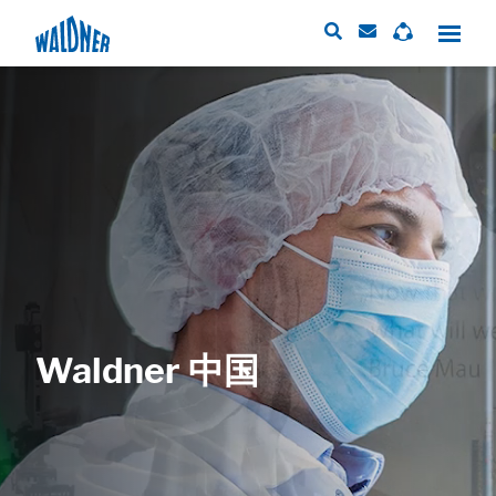
Required
These cookies are needed to let the basic page functionallity work
correctly.
Consent Information
Waldner 中国
External Content
Includes resources that make external content available on the website.
Such as YouTube, Instagram or similar providers.
Consent Information